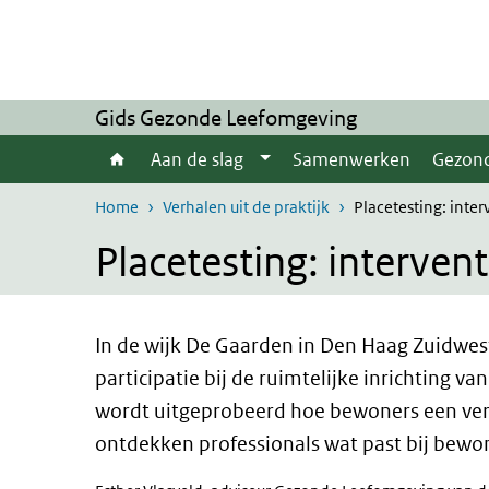
Overslaan en naar de inhoud gaan
Direct naar de hoofdnavigatie
Gids Gezonde Leefomgeving
Aan de slag
Samenwerken
Gezon
Home
Verhalen uit de praktijk
Placetesting: inte
Placetesting: interven
In de wijk De Gaarden in Den Haag Zuidwes
participatie bij de ruimtelijke inrichting va
wordt uitgeprobeerd hoe bewoners een ver
ontdekken professionals wat past bij bewon