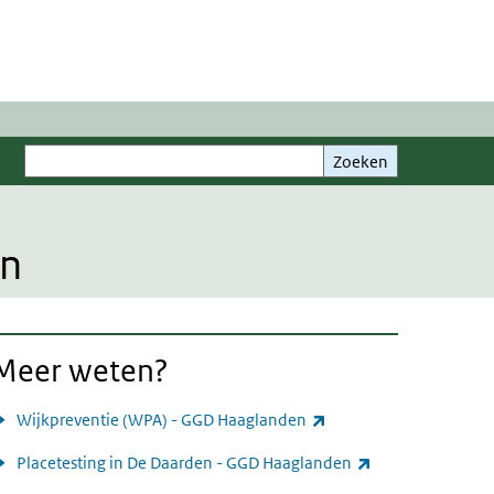
Zoeken
Zoeken
en
Meer weten?
(externe link)
Wijkpreventie (WPA) - GGD Haaglanden
(externe link)
Placetesting in De Daarden - GGD Haaglanden