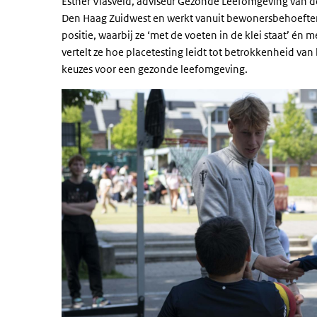
Esther Vlasveld, adviseur Gezonde Leefomgeving van d
Den Haag Zuidwest en werkt vanuit bewonersbehoeften
positie, waarbij ze ‘met de voeten in de klei staat’ én
vertelt ze hoe
placetesting
leidt tot betrokkenheid van
keuzes voor een gezonde leefomgeving.