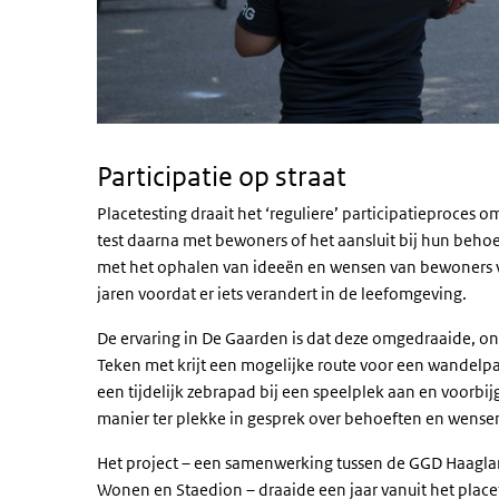
Participatie op straat
Placetesting
draait het ‘reguliere’ participatieproces o
test daarna met bewoners of het aansluit bij hun behoef
met het ophalen van ideeën en wensen van bewoners v
jaren voordat er iets verandert in de leefomgeving.
De ervaring in De Gaarden is dat deze omgedraaide, on
Teken met krijt een mogelijke route voor een wandelp
een tijdelijk zebrapad bij een speelplek aan en voorb
manier ter plekke in gesprek over behoeften en wensen 
Het project – een samenwerking tussen de GGD Haagl
Wonen en Staedion – draaide een jaar vanuit het
place