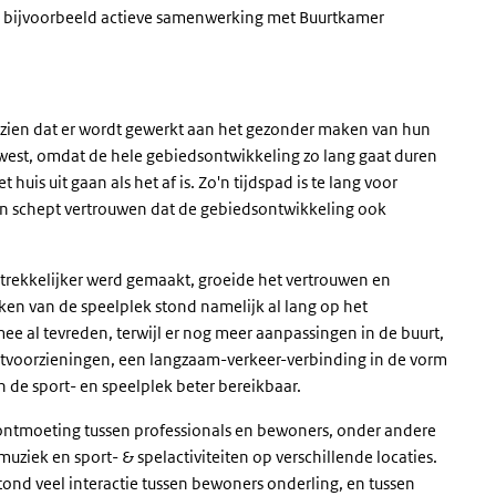
nd bijvoorbeeld actieve samenwerking met Buurtkamer
zien dat er wordt gewerkt aan het gezonder maken van hun
dwest, omdat de hele gebiedsontwikkeling zo lang gaat duren
huis uit gaan als het af is. Zo'n tijdspad is te lang voor
en schept vertrouwen dat de gebiedsontwikkeling ook
trekkelijker werd gemaakt, groeide het vertrouwen en
n van de speelplek stond namelijk al lang op het
 al tevreden, terwijl er nog meer aanpassingen in de buurt,
rtvoorzieningen, een langzaam-verkeer-verbinding in de vorm
 de sport- en speelplek beter bereikbaar.
 ontmoeting tussen professionals en bewoners, onder andere
muziek en sport- & spelactiviteiten op verschillende locaties.
tstond veel interactie tussen bewoners onderling, en tussen