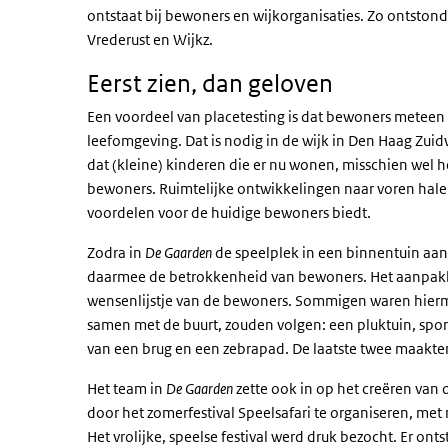
ontstaat bij bewoners en wijkorganisaties. Zo ontsto
Vrederust en Wijkz.
Eerst zien, dan geloven
Een voordeel van
placetesting
is dat bewoners meteen 
leefomgeving. Dat is nodig in de wijk in Den Haag Zui
dat (kleine) kinderen die er nu wonen, misschien wel het 
bewoners. Ruimtelijke ontwikkelingen naar voren hal
voordelen voor de huidige bewoners biedt.
Zodra in
De Gaarden
de speelplek in een binnentuin aan
daarmee de betrokkenheid van bewoners. Het aanpakke
wensenlijstje van de bewoners. Sommigen waren hiermee
samen met de buurt, zouden volgen: een pluktuin, spo
van een brug en een zebrapad. De laatste twee maakten
Het team in
De Gaarden
zette ook in op het creëren van
door het zomerfestival Speelsafari te organiseren, met 
Het vrolijke, speelse festival werd druk bezocht. Er on