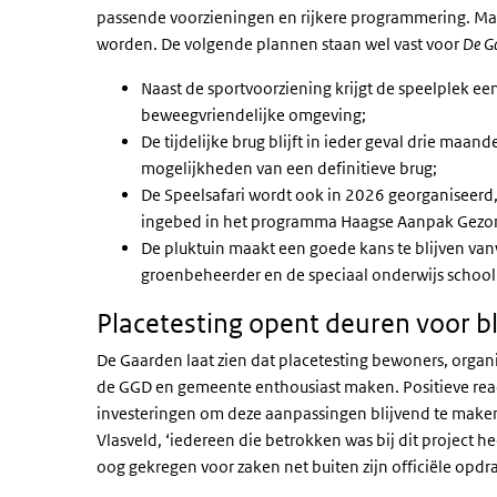
passende voorzieningen en rijkere programmering. Maar h
worden. De volgende plannen staan wel vast voor
De G
Naast de sportvoorziening krijgt de speelplek ee
beweegvriendelijke omgeving;
De tijdelijke brug blijft in ieder geval drie ma
mogelijkheden van een definitieve brug;
De Speelsafari wordt ook in 2026 georganiseerd,
ingebed in het programma Haagse Aanpak Gezo
De pluktuin maakt een goede kans te blijven van
groenbeheerder en de speciaal onderwijs school i
Placetesting
opent deuren voor b
De Gaarden laat zien dat
placetesting
bewoners, organis
de GGD en gemeente enthousiast maken. Positieve reac
investeringen om deze aanpassingen blijvend te maken. ‘L
Vlasveld, ‘iedereen die betrokken was bij dit project h
oog gekregen voor zaken net buiten zijn officiële opdra