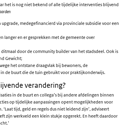
et is nog niet bekend of alle tijdelijke interventies blijvend
aarden
n upgrade, medegefinancierd via provinciale subsidie voor een
anden langer en er gesprekken met de gemeente over
 ditmaal door de community builder van het stadsdeel. Ook is
nd Gewicht;
wege het ontstane draagvlak bij bewoners, de
n de buurt die de tuin gebruikt voor praktijkonderwijs.
lijvende verandering?
aties in de buurt en collega’s bij andere afdelingen binnen
ties op tijdelijke aanpassingen opent mogelijkheden voor
aat tijd, geld en regels dus niet leidend zijn’, adviseert
eeft zijn werkveld een klein stukje opgerekt. En heeft daardoor
cht.’