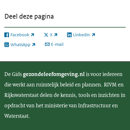
Deel deze pagina
Facebook
X
LinkedIn
(externe link)
(externe link)
(externe link)
E-mail
WhatsApp
(externe link)
De Gids
gezondeleefomgeving.nl
is voor iedereen
die werkt aan ruimtelijk beleid en plannen. RIVM en
Rijkswaterstaat delen de kennis, tools en inzichten in
opdracht van het ministerie van Infrastructuur en
Waterstaat.