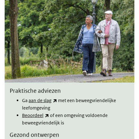
Praktische adviezen
(externe link)
Ga
aan de slag
met een beweegvriendelijke
leefomgeving
(externe link)
Beoordeel
of een omgeving voldoende
beweegvriendelijk is
Gezond ontwerpen