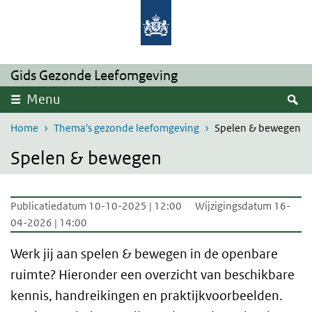
Overslaan en naar de inhoud gaan
Direct naar de hoofdnavigatie
Gids Gezonde Leefomgeving
Z
Menu
Home
Thema's gezonde leefomgeving
Spelen & bewegen
Spelen & bewegen
Publicatiedatum 10-10-2025 | 12:00
Wijzigingsdatum 16-
04-2026 | 14:00
Werk jij aan spelen & bewegen in de openbare
ruimte? Hieronder een overzicht van beschikbare
kennis, handreikingen en praktijkvoorbeelden.