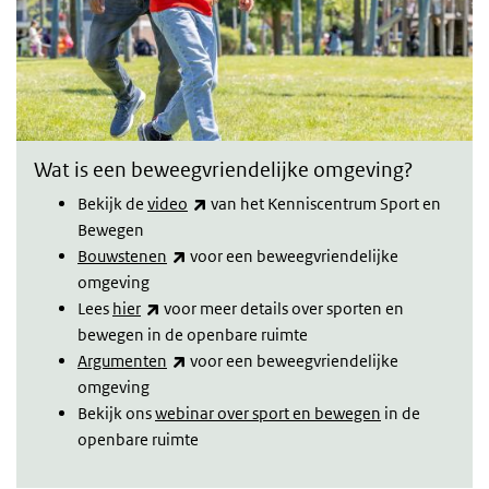
Wat is een beweegvriendelijke omgeving?
(externe link)
Bekijk de
video
van het Kenniscentrum Sport en
Bewegen
(externe link)
Bouwstenen
voor een beweegvriendelijke
omgeving
(externe link)
Lees
hier
voor meer details over sporten en
bewegen in de openbare ruimte
(externe link)
Argumenten
voor een beweegvriendelijke
omgeving
Bekijk ons
webinar over sport en bewegen
in de
openbare ruimte