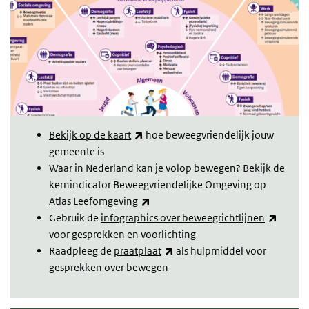
(externe link)
Bekijk op de kaart
hoe beweegvriendelijk jouw
gemeente is
Waar in Nederland kan je volop bewegen? Bekijk de
kernindicator Beweegvriendelijke Omgeving op
(externe link)
Atlas Leefomgeving
(extern
Gebruik de
infographics over beweegrichtlijnen
voor gesprekken en voorlichting
(externe link)
Raadpleeg de
praatplaat
als hulpmiddel voor
gesprekken over bewegen