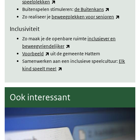
(externe link)
speelplekken
(externe link)
Buitenspelen stimuleren:
de Buitenkans
(externe l
Zo realiseer je
beweegplekken voor senioren
Inclusiviteit
Zo maak je de openbare ruimte
inclusiever en
(externe link)
beweegvriendelijker
(externe link)
Voorbeeld
uit de gemeente Hattem
Samenwerken aan een inclusieve speelcultuur:
Elk
(externe link)
kind speelt mee!
Ook interessant