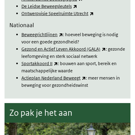
(externe link)
De Leidse Beweegsleutels
(externe link)
Ontwerpvisie Speelruimte Utrecht
Nationaal
(externe link)
Beweegrichtlijnen
: hoeveel beweging is nodig
voor een goede gezondheid?
(externe link)
Gezond en Actief Leven Akkoord (GALA)
: gezonde
leefomgeving en sterk sociaal netwerk
(externe link)
Sportakkoord II
: bouwen aan sport, bereik en
maatschappelijke waarde
(externe link)
Actieplan Nederland Beweegt
: meer mensen in
beweging voor gezondheidswinst
Zo pak je het aan