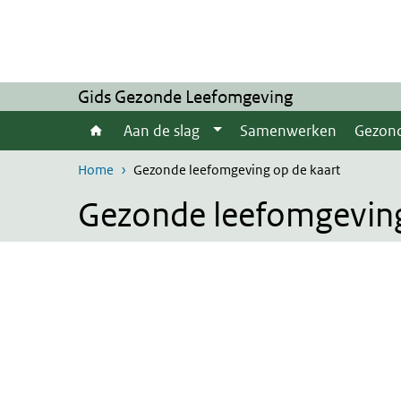
Overslaan en naar de inhoud gaan
Direct naar de hoofdnavigatie
Gids Gezonde Leefomgeving
Aan de slag
Samenwerken
Gezon
Home
Gezonde leefomgeving op de kaart
Gezonde leefomgeving