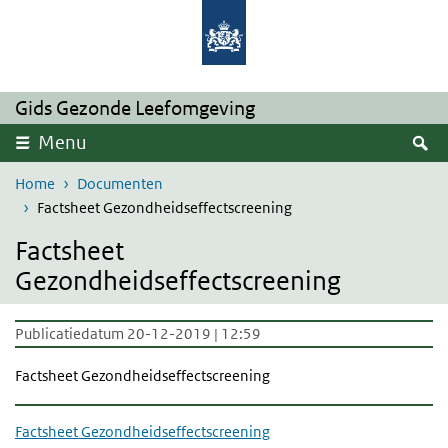
Overslaan en naar de inhoud gaan
Direct naar de hoofdnavigatie
Gids Gezonde Leefomgeving
Z
Menu
Home
Documenten
Factsheet Gezondheidseffectscreening
Factsheet
Gezondheidseffectscreening
Publicatiedatum 20-12-2019 | 12:59
Factsheet Gezondheidseffectscreening
Factsheet Gezondheidseffectscreening