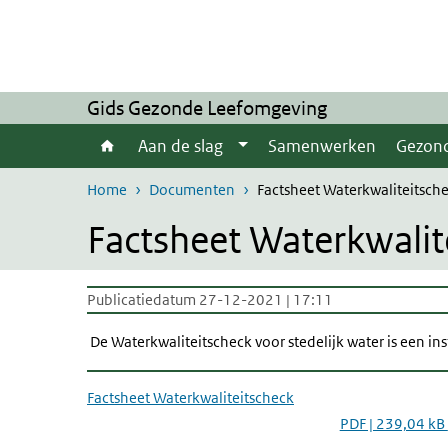
Overslaan en naar de inhoud gaan
Direct naar de hoofdnavigatie
Gids Gezonde Leefomgeving
Aan de slag
Samenwerken
Gezon
Home
Documenten
Factsheet Waterkwaliteitsch
Factsheet Waterkwalit
Publicatiedatum 27-12-2021 | 17:11
De Waterkwaliteitscheck voor stedelijk water is een i
Factsheet Waterkwaliteitscheck
PDF | 239,04 kB