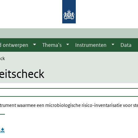
d ontwerpen
Thema's
Instrumenten
Data
eck
eitscheck
nstrument waarmee een microbiologische risico-inventarisatie voor 