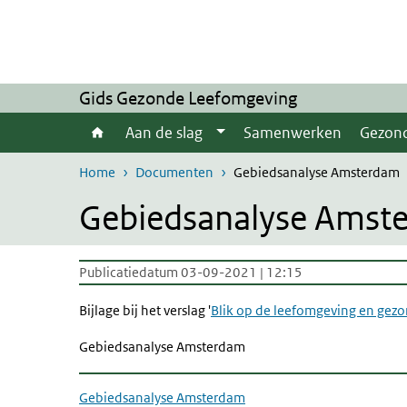
Overslaan en naar de inhoud gaan
Direct naar de hoofdnavigatie
Gids Gezonde Leefomgeving
Aan de slag
Samenwerken
Gezon
Home
Documenten
Gebiedsanalyse Amsterdam
Gebiedsanalyse Amst
Publicatiedatum 03-09-2021 | 12:15
Bijlage bij het verslag '
Blik op de leefomgeving en gezo
Gebiedsanalyse Amsterdam
Gebiedsanalyse Amsterdam