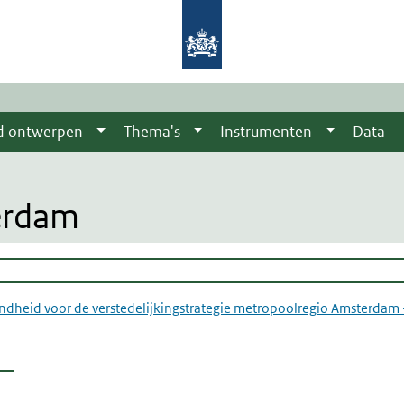
d ontwerpen
Thema's
Instrumenten
Data
erdam
ndheid voor de verstedelijkingstrategie metropoolregio Amsterdam -