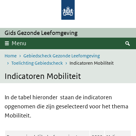
Overslaan en naar de inhoud gaan
Direct naar de hoofdnavigatie
Gids Gezonde Leefomgeving
Z
Menu
Home
Gebiedscheck Gezonde Leefomgeving
Toelichting Gebiedscheck
Indicatoren Mobiliteit
Indicatoren Mobiliteit
In de tabel hieronder staan de indicatoren
opgenomen die zijn geselecteerd voor het thema
Mobiliteit.