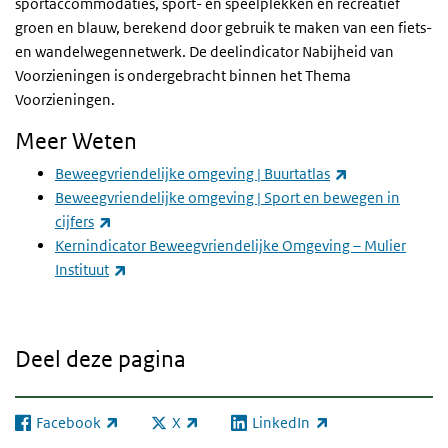
sportaccommodaties, sport- en speelplekken en recreatief
groen en blauw, berekend door gebruik te maken van een fiets-
en wandelwegennetwerk. De deelindicator Nabijheid van
Voorzieningen is ondergebracht binnen het Thema
Voorzieningen.
Meer Weten
(externe link)
Beweegvriendelijke omgeving | Buurtatlas
Beweegvriendelijke omgeving | Sport en bewegen in
(externe link)
cijfers
Kernindicator Beweegvriendelijke Omgeving – Mulier
(externe link)
Instituut
Deel deze pagina
Facebook
X
LinkedIn
(externe link)
(externe link)
(externe link)