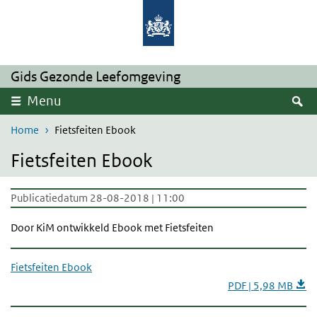
Overslaan en naar de inhoud gaan
Direct naar de hoofdnavigatie
Gids Gezonde Leefomgeving
Z
Menu
Home
Fietsfeiten Ebook
Fietsfeiten Ebook
Publicatiedatum 28-08-2018 | 11:00
Door KiM ontwikkeld Ebook met Fietsfeiten
Fietsfeiten Ebook
PDF | 5,98 MB