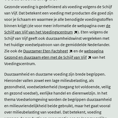
Gezonde voeding is gedefinieerd als voeding volgens de Schijf
van Vijf. Dat betekent een voeding met producten die goed zijn
voor je lichaam en waarmee je alle benodigde voedingsstoffen
binnen krijgt (zie voor meer informatie de webpagina over
de
(link is external)
Schijf van Vijf van het Voedingscentrum
). Eten volgens de
Schijf van Vijf geeft ook duurzaamheidswinst vergeleken met
het huidige voedselpatroon van de gemiddelde Nederlander.
(link is external)
Zie ook de
Duurzamer Eten Factsheet
en de
webpagina
(link is external
Gezond en duurzaam eten met de Schijf van Vijf
van het
Voedingscentrum.
Duurzaamheid en duurzame voeding zijn brede begrippen.
Hieronder vallen zowel een lage milieubelasting, als
gezondheid, voedselzekerheid (toegang tot voldoende, veilig
en gezond voedsel), eerlijke handel en dierenwelzijn. In het
thema Voedselomgeving worden de begrippen duurzaamheid
en milieuvriendelijkheid beide gebruikt, maar het gaat vooral
over milieubelasting van voedsel. Dat betekent, voeding