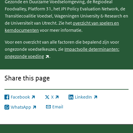
Gezonde en Duurzame Voedselomgeving, de Regiodeal
Foodvalley, Platform 31, het JPI Policy Evaluation Network, de
Transitiecoalitie Voedsel, Wageningen University & Research en
de Universiteit van Utrecht. Zie het
overzicht van spelers en
kerndocumenten
voor meer informatie.
Voor een overzicht van alle factoren die bepalend zijn voor
ongezonde voedselkeuzes, zie
Impactvolle determinanten:
(link is external)
ongezonde voeding
.
Share this page
Facebook
X
LinkedIn
(link is external)
(link is external)
(link is external)
Email
WhatsApp
(link is external)