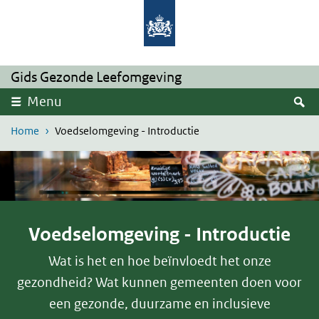
Skip to main content
Skip to main navigation
Gids Gezonde Leefomgeving
S
Menu
Home
Voedselomgeving - Introductie
Voedselomgeving - Introductie
Wat is het en hoe beïnvloedt het onze
gezondheid? Wat kunnen gemeenten doen voor
een gezonde, duurzame en inclusieve