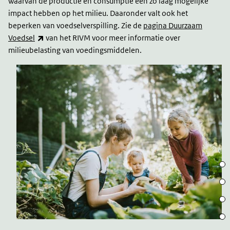
waarvan de productie en consumptie een zo laag mogelijke
impact hebben op het milieu. Daaronder valt ook het
beperken van voedselverspilling. Zie de
pagina Duurzaam
(link is external)
Voedsel
van het RIVM voor meer informatie over
milieubelasting van voedingsmiddelen.
Wat 
Duur
Ons 
Rol 