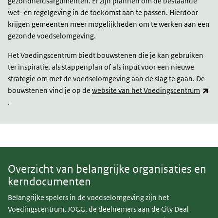
gezondheidsargumenten. Er zijn plannen om de bestaande
wet- en regelgeving in de toekomst aan te passen. Hierdoor
krijgen gemeenten meer mogelijkheden om te werken aan een
gezonde voedselomgeving.
Het Voedingscentrum biedt bouwstenen die je kan gebruiken
ter inspiratie, als stappenplan of als input voor een nieuwe
strategie om met de voedselomgeving aan de slag te gaan. De
bouwstenen vind je op de
website van het Voedingscentrum
(link is external)
.
Organisaties
&
documenten
Overzicht van belangrijke organisaties en
kerndocumenten
Belangrijke spelers in de voedselomgeving zijn het
Voedingscentrum, JOGG, de deelnemers aan de City Deal