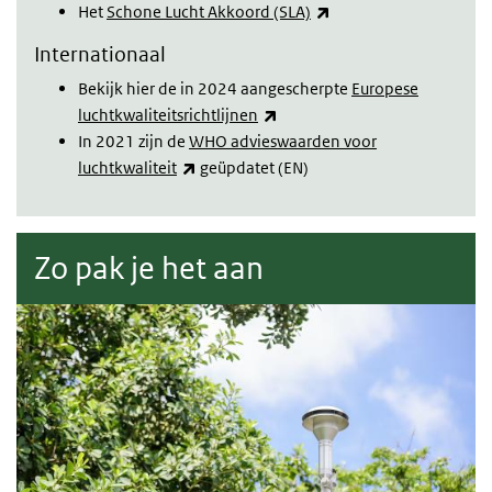
(link is external)
Het
Schone Lucht Akkoord (SLA)
Internationaal
Bekijk hier de in 2024 aangescherpte
Europese
(link is external)
luchtkwaliteitsrichtlijnen
In 2021 zijn de
WHO advieswaarden voor
(link is external)
luchtkwaliteit
geüpdatet (EN)
Zo pak je het aan