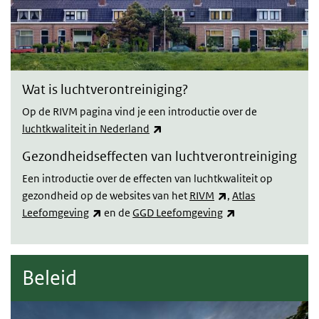
Wat is luchtverontreiniging?
Op de RIVM pagina vind je een introductie over de
(link is external)
luchtkwaliteit in Nederland
Gezondheidseffecten van luchtverontreiniging
Een introductie over de effecten van luchtkwaliteit op
(link is external)
gezondheid op de websites van het
RIVM
,
Atlas
(link is external)
(link is external)
Leefomgeving
en de
GGD Leefomgeving
Beleid