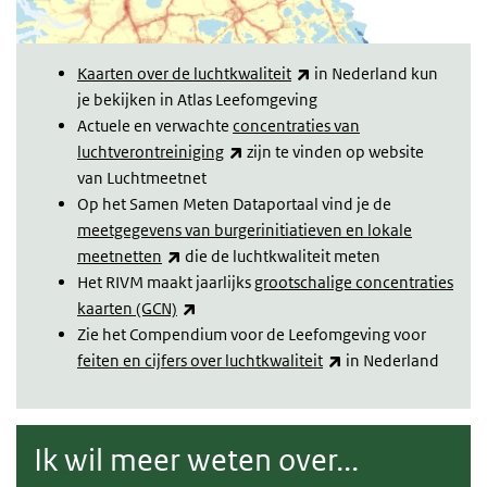
(link is external)
Kaarten over de luchtkwaliteit
in Nederland kun
je bekijken in Atlas Leefomgeving
Actuele en verwachte
concentraties van
(link is external)
luchtverontreiniging
zijn te vinden op website
van Luchtmeetnet
Op het Samen Meten Dataportaal vind je de
meetgegevens van burgerinitiatieven en lokale
(link is external)
meetnetten
die de luchtkwaliteit meten
Het RIVM maakt jaarlijks
grootschalige concentraties
(link is external)
kaarten (GCN)
Zie het Compendium voor de Leefomgeving voor
(link is external)
feiten en cijfers over luchtkwaliteit
in Nederland
Ik wil meer weten over...