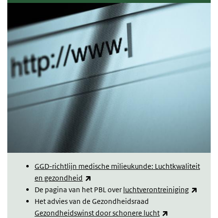
GGD-richtlijn medische milieukunde: Luchtkwaliteit
(link is external)
en gezondheid
(link i
De pagina van het PBL over
luchtverontreiniging
Het advies van de Gezondheidsraad
(link is external
Gezondheidswinst door schonere lucht