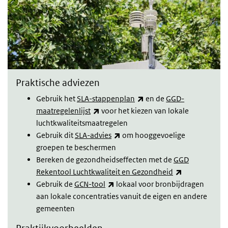
Praktische adviezen
(link is external)
Gebruik het
SLA-stappenplan
en de
GGD-
(link is external)
maatregelenlijst
voor het kiezen van lokale
luchtkwaliteitsmaatregelen
(link is external)
Gebruik dit
SLA-advies
om hooggevoelige
groepen te beschermen
Bereken de gezondheidseffecten met de
GGD
(link is extern
Rekentool Luchtkwaliteit en Gezondheid
(link is external)
Gebruik de
GCN-tool
lokaal voor bronbijdragen
aan lokale concentraties vanuit de eigen en andere
gemeenten