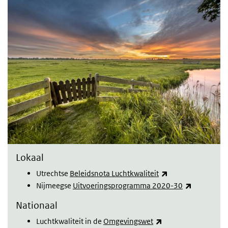
Lokaal
(link is external)
Utrechtse
Beleidsnota Luchtkwaliteit
(link is ext
Nijmeegse
Uitvoeringsprogramma 2020-30
Nationaal
(link is external)
Luchtkwaliteit in de
Omgevingswet