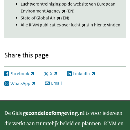
Luchtverontreiniging op de website van European
(link is external)
Environment Agency
(EN)
(link is external)
State of Global Air
(EN)
(link is external)
Alle
RIVM publicaties over lucht
zijn hier te vinden
Share this page
Facebook
X
LinkedIn
(link is external)
(link is external)
(link is external)
Email
WhatsApp
(link is external)
De Gids
gezondeleefomgeving.nl
is voor iedereen
die werkt aan ruimtelijk beleid en plannen. RIVM en