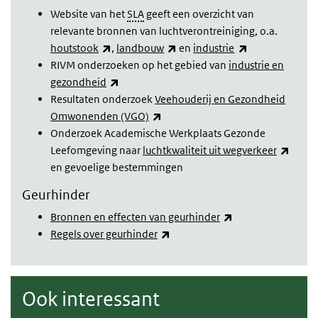
Website van het
SLA
geeft een overzicht van
relevante bronnen van luchtverontreiniging, o.a.
(link is external)
(link is external)
(link is external
houtstook
,
landbouw
en
industrie
RIVM onderzoeken op het gebied van
industrie en
(link is external)
gezondheid
Resultaten onderzoek
Veehouderij en Gezondheid
(link is external)
Omwonenden (VGO)
Onderzoek Academische Werkplaats Gezonde
(link 
Leefomgeving naar
luchtkwaliteit uit wegverkeer
en gevoelige bestemmingen
Geurhinder
(link is external)
Bronnen en effecten van geurhinder
(link is external)
Regels over geurhinder
Ook interessant