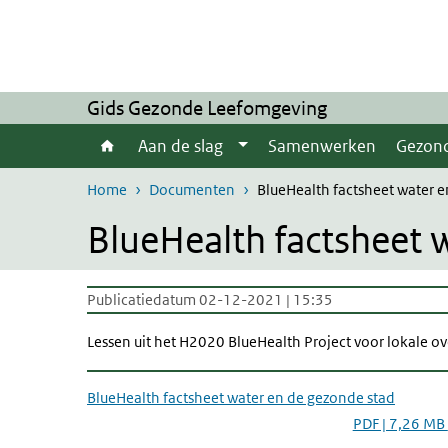
Overslaan en naar de inhoud gaan
Direct naar de hoofdnavigatie
Gids Gezonde Leefomgeving
Aan de slag
Samenwerken
Gezon
Home
Documenten
BlueHealth factsheet water 
BlueHealth factsheet 
Publicatiedatum 02-12-2021 | 15:35
Lessen uit het H2020 BlueHealth Project voor lokale 
BlueHealth factsheet water en de gezonde stad
PDF | 7,26 MB