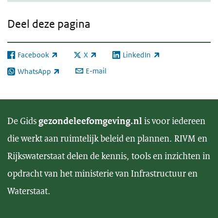
Deel deze pagina
Facebook
X
LinkedIn
(externe link)
(externe link)
(externe link)
E-mail
WhatsApp
(externe link)
De Gids
gezondeleefomgeving.nl
is voor iedereen
die werkt aan ruimtelijk beleid en plannen. RIVM en
Rijkswaterstaat delen de kennis, tools en inzichten in
opdracht van het ministerie van Infrastructuur en
Waterstaat.