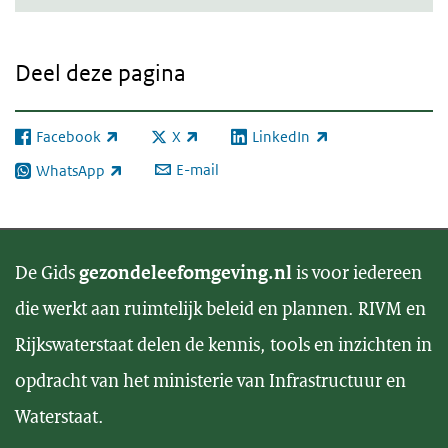
Deel deze pagina
Facebook
X
LinkedIn
(externe link)
(externe link)
(externe link)
E-mail
WhatsApp
(externe link)
De Gids
gezondeleefomgeving.nl
is voor iedereen
die werkt aan ruimtelijk beleid en plannen. RIVM en
Rijkswaterstaat delen de kennis, tools en inzichten in
opdracht van het ministerie van Infrastructuur en
Waterstaat.