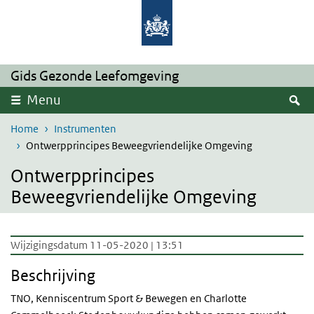
Overslaan en naar de inhoud gaan
Direct naar de hoofdnavigatie
Gids Gezonde Leefomgeving
Z
Menu
Home
Instrumenten
Ontwerpprincipes Beweegvriendelijke Omgeving
Ontwerpprincipes
Beweegvriendelijke Omgeving
Wijzigingsdatum 11-05-2020 | 13:51
Beschrijving
TNO, Kenniscentrum Sport & Bewegen en Charlotte