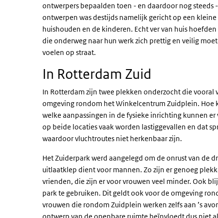
ontwerpers bepaalden toen - en daardoor nog steeds - 
ontwerpen was destijds namelijk gericht op een kleine 
huishouden en de kinderen. Echt ver van huis hoefde
die onderweg naar hun werk zich prettig en veilig moete
voelen op straat.
In Rotterdam Zuid
In Rotterdam zijn twee plekken onderzocht die vooral
omgeving rondom het Winkelcentrum Zuidplein. Hoe k
welke aanpassingen in de fysieke inrichting kunnen e
op beide locaties vaak worden lastiggevallen en dat spr
waardoor vluchtroutes niet herkenbaar zijn.
Het Zuiderpark werd aangelegd om de onrust van de dru
uitlaatklep dient voor mannen. Zo zijn er genoeg pl
vrienden, die zijn er voor vrouwen veel minder. Ook bl
park te gebruiken. Dit geldt ook voor de omgeving r
vrouwen die rondom Zuidplein werken zelfs aan ’s avond
ontwerp van de openbare ruimte beïnvloedt dus niet al