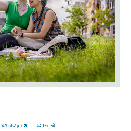
E-mail
WhatsApp
xterne link)