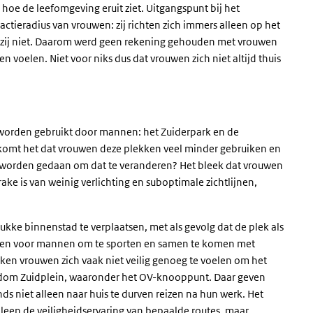
hoe de leefomgeving eruit ziet. Uitgangspunt bij het
actieradius van vrouwen: zij richten zich immers alleen op het
n zij niet. Daarom werd geen rekening gehouden met vrouwen
n voelen. Niet voor niks dus dat vrouwen zich niet altijd thuis
 worden gebruikt door mannen: het Zuiderpark en de
omt het dat vrouwen deze plekken veel minder gebruiken en
r worden gedaan om dat te veranderen? Het bleek dat vrouwen
ake is van weinig verlichting en suboptimale zichtlijnen,
kke binnenstad te verplaatsen, met als gevolg dat de plek als
ekken voor mannen om te sporten en samen te komen met
ijken vrouwen zich vaak niet veilig genoeg te voelen om het
ondom Zuidplein, waaronder het OV-knooppunt. Daar geven
s niet alleen naar huis te durven reizen na hun werk. Het
leen de veiligheidservaring van bepaalde routes, maar