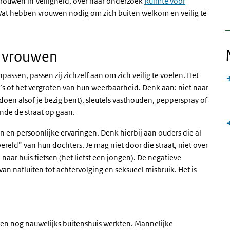
rtrouwen in Veiligheid, over haar onderzoek
Ruimte voor
Wat hebben vrouwen nodig om zich buiten welkom en veilig te
n vrouwen
sen, passen zij zichzelf aan om zich veilig te voelen. Het
o’s of het vergroten van hun weerbaarheid. Denk aan: niet naar
oen alsof je bezig bent), sleutels vasthouden, pepperspray of
nde de straat op gaan.
n en persoonlijke ervaringen. Denk hierbij aan ouders die al
ereld” van hun dochters. Je mag niet door die straat, niet over
 naar huis fietsen (het liefst een jongen). De negatieve
van nafluiten tot achtervolging en seksueel misbruik. Het is
wen nog nauwelijks buitenshuis werkten. Mannelijke