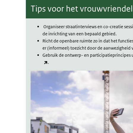
Tips voor het vrouwvriendeli
Organiseer straatinterviews en co-creatie sess
de inrichting van een bepaald gebied.
Richt de openbare ruimte zo in dat het functi
er (informeel) toezicht door de aanwezigheid v
Gebruik de ontwerp- en participatieprincipes 
(externe link)
.