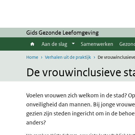
Overslaan en naar de inhoud gaan
Direct naar de hoofdnavigatie
Gids Gezonde Leefomgeving
Aan de slag
Samenwerken
Gezon
Home
Verhalen uit de praktijk
De vrouwinclusieve
De vrouwinclusieve st
Voelen vrouwen zich welkom in de stad? Op
onveiligheid dan mannen. Bij jonge vrouwen, 
gezien zijn steden ingericht om in de beho
anders?