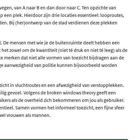
gen, van A naar B en dan door naar C. Ten opzichte van
een plek. Hierdoor zijn drie locaties essentieel: looproutes,
en. Bij (her)ontwerp van de stad verdienen deze plekken
raat. De mensen met wie je de buitenruimte deelt hebben een
 het zowel om de kwantiteit (niet té druk en niet té leeg) als de
p te merken dat niet alle vormen van toezicht bijdragen aan de
ige aanwezigheid van politie kunnen bijvoorbeeld worden
 inzicht in vluchtroutes en een afwezigheid van verstopplekken.
ilig gevoel. Volgens de broken windows theory geeft een
ikers als de overheid zich bekommeren om jou als gebruiker.
sentieel. Samen vormen het informeel toezicht, een fijne sfeer
owel vrouwen als mannen.