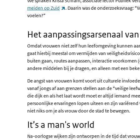
We spraken Krista Schram, associate lector Publiek Ve
(externe link)
meiden op Zuid
. Daarin was de onderzoeksvraag: “
voelen?”
Het aanpassingsarsenaal va
Omdat vrouwen niet zelf hun leefomgeving kunnen aanpas
gaat hierbij meestal om vermijden van veiligheidsrisic
buiten gaan, routes aanpassen, interactie voorkomen (d
andere middelen bij je dragen, en alleen met een beke
De angst van vrouwen komt voort uit culturele invloede
vanaf jongs af aan grenzen stellen aan de “veilige leefw
die dijk en als het laat wordt moet er altijd iemand mee
persoonlijke ervaringen lopen uiteen en zijn variërend 
niet niks om je als vrouw door de stad te bewegen.
It’s a man's world
Na-oorlogse wijken zijn ontworpen in de tijd dat vrou