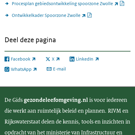
PDF 
(exte
Procesplan gebiedsontwikkeling spoorzone Zwolle
PDF document
(externe link)
Ontwikkelkader Spoorzone Zwolle
Deel deze pagina
Facebook
X
LinkedIn
(externe link)
(externe link)
(externe link)
E-mail
WhatsApp
(externe link)
De Gids
gezondeleefomgeving.nl
is voor iedereen
die werkt aan ruimtelijk beleid en plannen. RIVM en
Rijkswaterstaat delen de kennis, tools en inzichten in
opdracht van het ministerie van Infrastructuur en