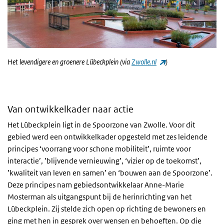
(externe link)
Het levendigere en groenere Lübeckplein (via
Zwolle.nl
)
Van ontwikkelkader naar actie
Het Lübeckplein ligt in de Spoorzone van Zwolle. Voor dit
gebied werd een ontwikkelkader opgesteld met zes leidende
principes ‘voorrang voor schone mobiliteit’, ruimte voor
interactie’, ’blijvende vernieuwing’, ‘vizier op de toekomst’,
’kwaliteit van leven en samen’ en ‘bouwen aan de Spoorzone’.
Deze principes nam gebiedsontwikkelaar Anne-Marie
Mosterman als uitgangspunt bij de herinrichting van het
Lübeckplein. Zij stelde zich open op richting de bewoners en
ging met hen in gesprek over wensen en behoeften. Op die