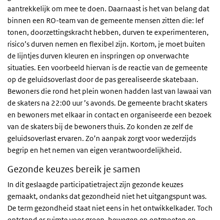
aantrekkelijk om mee te doen. Daarnaast is het van belang dat
binnen een RO-team van de gemeente mensen zitten die: lef
tonen, doorzettingskracht hebben, durven te experimenteren,
risico’s durven nemen en flexibel zijn. Kortom, je moet buiten
de lijntjes durven kleuren en inspringen op onverwachte
situaties. Een voorbeeld hiervan is de reactie van de gemeente
op de geluidsoverlast door de pas gerealiseerde skatebaan.
Bewoners die rond het plein wonen hadden last van lawaai van
de skaters na 22:00 uur ’s avonds. De gemeente bracht skaters
en bewoners met elkaar in contact en organiseerde een bezoek
van de skaters bij de bewoners thuis. Zo konden ze zelf de
geluidsoverlast ervaren. Zo’n aanpak zorgt voor wederzijds
begrip en het nemen van eigen verantwoordelijkheid.
Gezonde keuzes bereik je samen
In dit geslaagde participatietraject zijn gezonde keuzes
gemaakt, ondanks dat gezondheid niet het uitgangspunt was.
De term gezondheid staat niet eens in het ontwikkelkader. Toch
ontstond er ruimte voor groen, bewegen en ontmoeten en