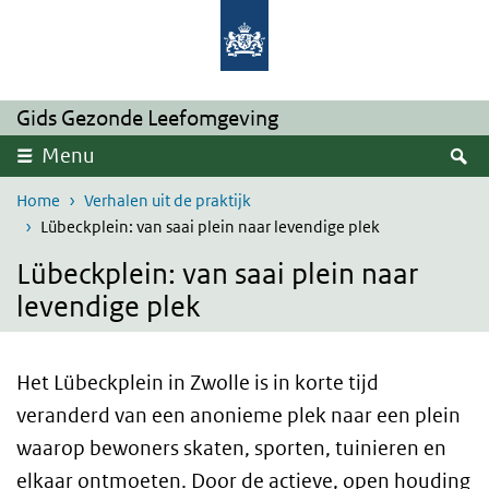
Overslaan en naar de inhoud gaan
Direct naar de hoofdnavigatie
Gids Gezonde Leefomgeving
Z
Menu
Home
Verhalen uit de praktijk
Lübeckplein: van saai plein naar levendige plek
Lübeckplein: van saai plein naar
levendige plek
Het Lübeckplein in Zwolle is in korte tijd
veranderd van een anonieme plek naar een plein
waarop bewoners skaten, sporten, tuinieren en
elkaar ontmoeten. Door de actieve, open houding