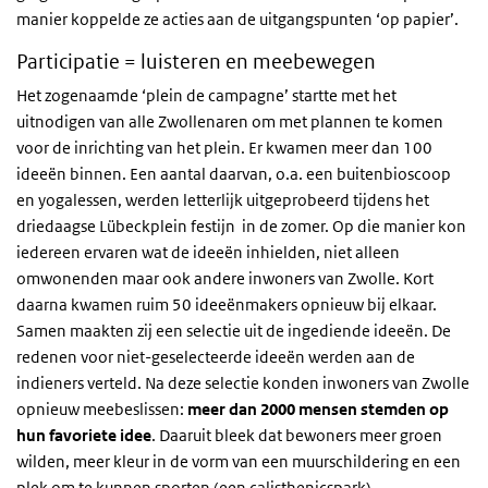
manier koppelde ze acties aan de uitgangspunten ‘op papier’.
Participatie = luisteren en meebewegen
Het zogenaamde ‘plein de campagne’ startte met het
uitnodigen van alle Zwollenaren om met plannen te komen
voor de inrichting van het plein. Er kwamen meer dan 100
ideeën binnen. Een aantal daarvan, o.a. een buitenbioscoop
en yogalessen, werden letterlijk uitgeprobeerd tijdens het
driedaagse Lübeckplein festijn in de zomer. Op die manier kon
iedereen ervaren wat de ideeën inhielden, niet alleen
omwonenden maar ook andere inwoners van Zwolle. Kort
daarna kwamen ruim 50 ideeënmakers opnieuw bij elkaar.
Samen maakten zij een selectie uit de ingediende ideeën. De
redenen voor niet-geselecteerde ideeën werden aan de
indieners verteld. Na deze selectie konden inwoners van Zwolle
opnieuw meebeslissen:
meer dan 2000 mensen stemden op
hun favoriete idee
. Daaruit bleek dat bewoners meer groen
wilden, meer kleur in de vorm van een muurschildering en een
plek om te kunnen sporten (een calisthenicspark).