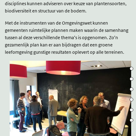
disciplines kunnen adviseren over keuze van plantensoorten,
biodiversiteit en structuur van de bodem.
Met de instrumenten van de Omgevingswet kunnen
gemeenten ruimtelijke plannen maken waarin de samenhang
tussen al deze verschillende thema’s is opgenomen. Zo’n
gezamenlijk plan kan er aan bijdragen dat een groene
leefomgeving gunstige resultaten oplevert op alle terreinen.
Inle
Groe
Groe
Sam
Bewo
Aan 