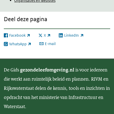
Organisaties en websites
Deel deze pagina
Facebook
X
LinkedIn
(externe link)
(externe link)
(externe link)
E-mail
WhatsApp
(externe link)
De Gids
gezondeleefomgeving.nl
is voor iedereen
die werkt aan ruimtelijk beleid en plannen. RIVM en
Rijkswaterstaat delen de kennis, tools en inzichten in
opdracht van het ministerie van Infrastructuur en
Waterstaat.