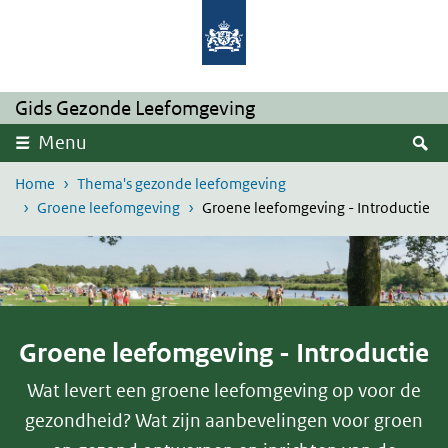
Overslaan en naar de inhoud gaan
Direct naar de hoofdnavigatie
Gids Gezonde Leefomgeving
Z
Menu
Home
Thema's gezonde leefomgeving
Groene leefomgeving
Groene leefomgeving - Introductie
Groene leefomgeving - Introductie
Wat levert een groene leefomgeving op voor de
gezondheid? Wat zijn aanbevelingen voor groen